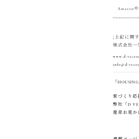
Amaz
[上記に関
株式会社一生
www.d-vector
info@d-vecto
「HOUSING
家づくり応援本
弊社「D V
是非お見か