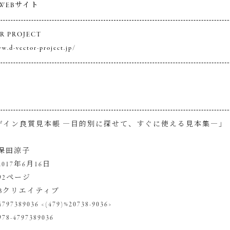
WEBサイト
R PROJECT
w.d-vector-project.jp/
デザイン良質見本帳 ―目的別に探せて、すぐに使える見本集―」
保田涼子
017年6月16日
192ページ
SBクリエイティブ
4797389036 <(479)%20738-9036>
978-4797389036