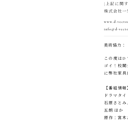
[上記に関
株式会社一生
www.d-vector
info@d-vecto
美術協力：
この度はD 
ゴイ！校閲
に弊社家具
【番組情報
ドラマタイ
石原さとみ
五朗 ほか
原作：宮木