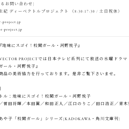
するお問い合わせ]
紀 ディーベクトルプロジェクト （8:30-17:30 / 土日祝休）
-project.jp
r-project.jp
『地味にスゴイ！校閲ガール・河野悦子』
VECTOR PROJECTでは日本テレビ系列にて放送の水曜ドラ
ガール・河野悦子』
商品の美術協力を行っております。是非ご覧下さいませ。
】
トル：地味にスゴイ！校閲ガール・河野悦子
／菅田将暉／本田翼／和田正人／江口のりこ／田口浩正／青木
あや子「校閲ガール」シリーズ(KADOKAWA・角川文庫刊)