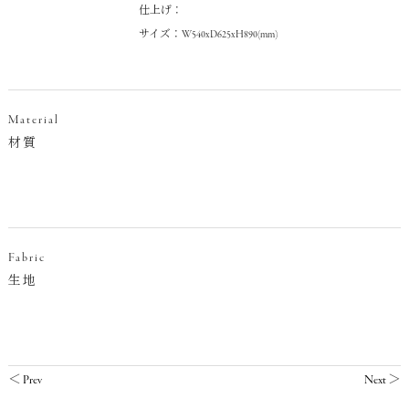
仕上げ：
サイズ：W540xD625xH890(mm)
Material
材質
Fabric
生地
＜
Prev
Next
＞